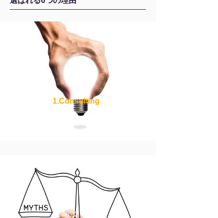
選ばれる6つの理由
1.Consulting
​行動変容に着目した7つの視点
ボタン