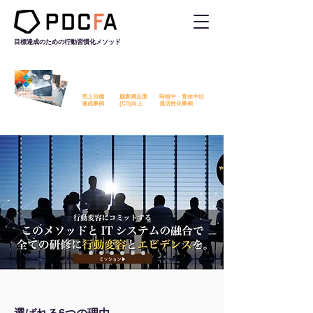
目標達成のための行動習慣化
メソッド
PDCFAを活用した改善事例を
無料でダウンロード​いただけます
売上目標
顧客満足度
時短中・育休中社
​達成事例
​(CS)向上
員活性化事例