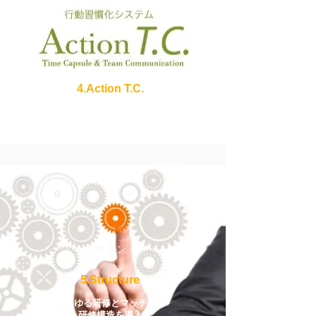
ボタン
4.Action T.C.
世界が認めた
​行動習慣化ITシステム
ボタン
5.Structure
あらゆる研修とマッチする
​研修構造を導入