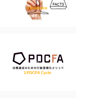
2.Evidence
どこか成長したのか​、
データが証明
ボタン
3.PDCFA Cycle
メソッドがもたらす
​３×５＝15個の多様な価値