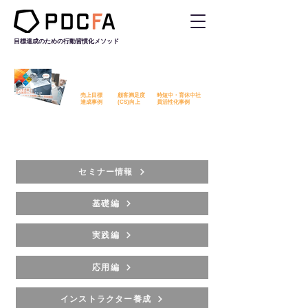
目標達成のための行動習慣化
メソッド
PDCFAを活用した改善事例を
無料でダウンロード​いただけます
売上目標
顧客満足度
時短中・育休中社
​達成事例
​(CS)向上
員活性化事例
セミナー情報
基礎編
実践編
応用編
インストラクター養成