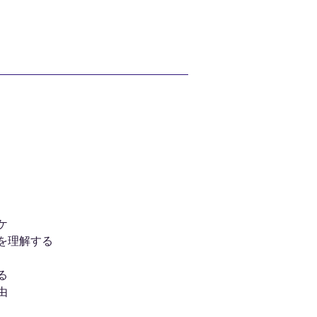
ケ
を理解する
る
由