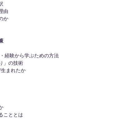
訳
理由
のか
策
 ・経験から学ぶための方法
り」の技術
ぜ生まれたか
か
ることとは