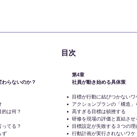
​目次
第4章
変わらないのか？
社員が動き始める具体策
目標が行動に結びつかないワ
け
アクションプランの「構造」
目的は何？
高すぎる目標は頓挫する
研修を現場の評価と直結させ
言ってる？
目標設定が失敗する３つの理
らず
行動計画が実行されないワケ