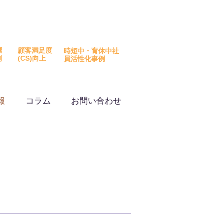
を活用した改善事例を
ウンロード​いただけます
標
顧客満足度
時短中・育休中社
例
​(CS)向上
員活性化事例
報
コラム
お問い合わせ