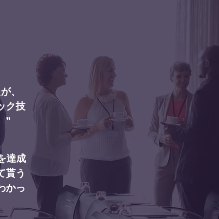
たが、
ック技
。”
を達成
て貰う
わかっ