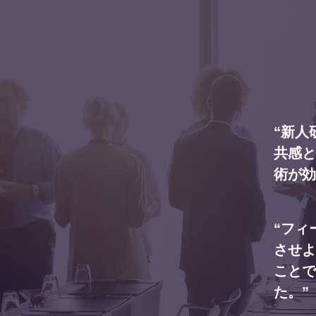
“新人
共感と
術が効
“フィ
させよ
ことで
た。”