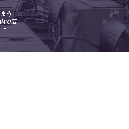
しまう
社内で広
。”