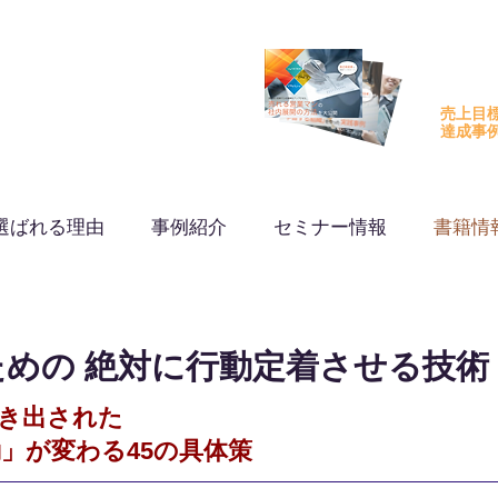
に行動変容とエビデンスを。
PDCFA
無料でダ
売上目
​達成事
選ばれる理由
事例紹介
セミナー情報
書籍情
めの 絶対に行動定着させる技術
導き出された
」が変わる45の具体策