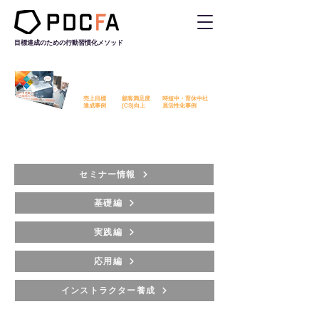
目標達成のための行動習慣化
メソッド
PDCFAを活用した改善事例を
無料でダウンロード​いただけます
売上目標
顧客満足度
時短中・育休中社
​達成事例
​(CS)向上
員活性化事例
セミナー情報
基礎編
実践編
応用編
インストラクター養成