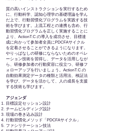
質の高いインストラクションを実行するため
に、行動科学、認知心理学の基礎理論を学ん
だ上で、行動習慣化プログラムを実践する技
術を学びます。上流工程との連携も含め、行
動習慣化プログラムを正しく実施することに
より、ActionT.C.の導入を成功させ、目標達
成に向かって参加者全員にPDCFAサイクル
を定着させることができるようになります。
やりっぱなしの研修にならないためのオペレ
ーション技術を習得し、データを活用しなが
ら、研修参加者の行動変容に役立つ、研修フ
ォローアップを行いましょう。ActionT.C.の
自動効果測定データの種類と活用法、検証法
を学び、データを活かして、人の成長を支援
する技術も学びます。
アジェンダ
目標設定セッション設計
チームビルディング設計
現場の巻き込み設計
行動習慣化メソッド「PDCFAサイクル」
ファシリテーション技法