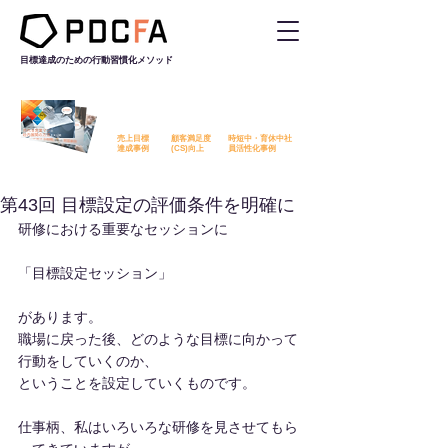
目標達成のための行動習慣化
メソッド
PDCFAを活用した改善事例を
無料でダウンロード​いただけます
売上目標
顧客満足度
時短中・育休中社
​達成事例
​(CS)向上
員活性化事例
第43回 目標設定の評価条件を明確に
研修における重要なセッションに
「目標設定セッション」
があります。
職場に戻った後、どのような目標に向かって
行動をしていくのか、
ということを設定していくものです。
仕事柄、私はいろいろな研修を見させてもら