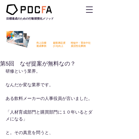
目標達成のための行動習慣化
メソッド
PDCFAを活用した改善事例を
無料でダウンロード​いただけます
売上目標
顧客満足度
時短中・育休中社
​達成事例
​(CS)向上
員活性化事例
第5回 なぜ提案が無料なの？
研修という業界。
なんだか変な業界です。
ある飲料メーカーの人事役員が言いました。
「人材育成部門と購買部門に１０年いるとダ
メになる」
と。その真意を問うと、