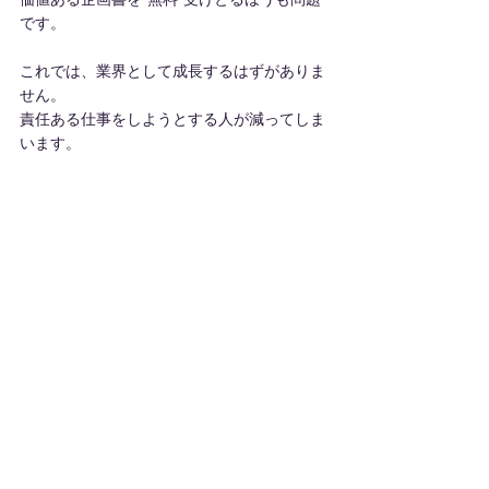
です。
これでは、業界として成長するはずがありま
せん。
責任ある仕事をしようとする人が減ってしま
います。
人材育成担当者と研修ベンダー
この２者の、ある種ねじ曲がったWin-Winの
関係で
研修を”やるだけ”の業界を作っていると言っ
ても過言ではないのです。
これでは、現場に信頼を得られるはずがあり
ません。
改める必要が両者にあるのです。
さあ！
　『人材育成担当者よ。企画書は自分の力で