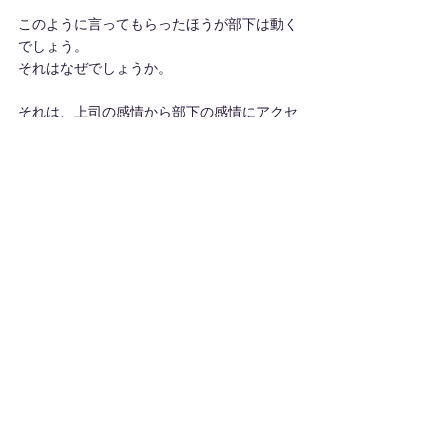
このように言ってもらったほうが部下は動く
でしょう。
それはなぜでしょうか。
それは、上司の感情から部下の感情にアクセ
スしたからです。
自分の感情を伝えるから、相手の感情が震え
るのです。
どうでしょうか？
感情はとても行動と関係が深いことが
ご理解いただけたかと思います。
さあ！
『研修担当の皆さん！　感情に触れる技術を
習得させ、行動につなげよう。』