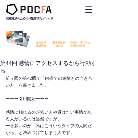
目標達成のための行動習慣化
メソッド
PDCFAを活用した改善事例を
無料でダウンロード​いただけます
売上目標
顧客満足度
時短中・育休中社
​達成事例
​(CS)向上
員活性化事例
第44回 感情にアクセスするから行動す
る
前々回の第42回で「内省での感情との向き合
い方」を書きました。
ーーー引用開始ーーー
感情に触れるのが怖い人や避けたい事情があ
る人がいるのは当然ですが、
一番多いのが「私はこういうタイプの人間だ
から」と決めつけてしまう人です。