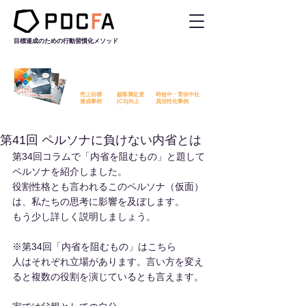
目標達成のための行動習慣化
メソッド
PDCFAを活用した改善事例を
無料でダウンロード​いただけます
売上目標
顧客満足度
時短中・育休中社
​達成事例
​(CS)向上
員活性化事例
第41回 ペルソナに負けない内省とは
第34回コラムで「内省を阻むもの」と題して
ペルソナを紹介しました。
役割性格とも言われるこのペルソナ（仮面）
は、私たちの思考に影響を及ぼします。
もう少し詳しく説明しましょう。
※第34回「内省を阻むもの」はこちら
人はそれぞれ立場があります。言い方を変え
ると複数の役割を演じているとも言えます。