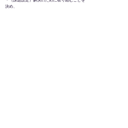
・（課題設定）解決のために取り組むことを
決め、
・（成果設定）その取り組みの成果を明確に
する。
—
というプロセスです。
これが、正しい「目標設定」です。
そしての思考プロセスは自分でやる必要があ
ります。
上司や周りはアドバイス程度はすれど、答え
は教えてくれませんし、教える必要もないと
思います。
なぜならば、自分自身で考えて自分自身で導
き出した目標のみが自分がコミットメントし
た目標だからです。
私はこれを、
「揺らぎのない目標」
と呼んでいます。