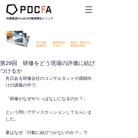
目標達成のための行動習慣化
メソッド
PDCFAを活用した改善事例を
無料でダウンロード​いただけます
売上目標
顧客満足度
時短中・育休中社
​達成事例
​(CS)向上
員活性化事例
第29回 研修をどう現場の評価に結び
つけるか
先日ある研修会社のコンサルタントや講師向
けの講義の中で、
「研修がなぜやりっぱなしになるのか？」
という問いでディスカッションしてもらいま
した。
要はなぜ「行動に結びつかないのか？」で