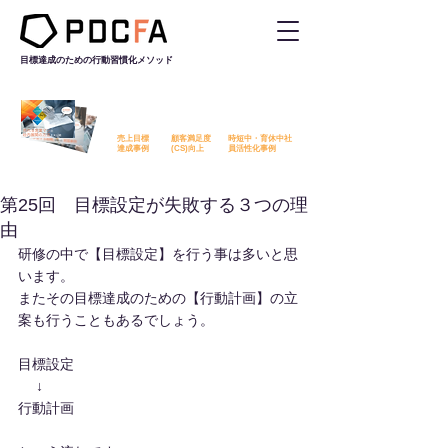
目標達成のための行動習慣化
メソッド
PDCFAを活用した改善事例を
無料でダウンロード​いただけます
売上目標
顧客満足度
時短中・育休中社
​達成事例
​(CS)向上
員活性化事例
第25回 目標設定が失敗する３つの理
由
研修の中で【目標設定】を行う事は多いと思
います。
またその目標達成のための【行動計画】の立
案も行うこともあるでしょう。
目標設定
　 ↓
行動計画