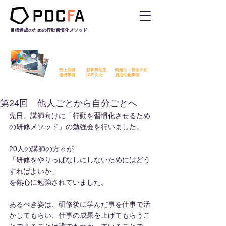
目標達成のための行動習慣化
メソッド
PDCFAを活用した改善事例を
無料でダウンロード​いただけます
売上目標
顧客満足度
時短中・育休中社
​達成事例
​(CS)向上
員活性化事例
第24回 他人ごとから自分ごとへ
先日、講師向けに「行動を習慣化させるため
の研修メソッド」の勉強会を行いました。
20人の講師の方々が
「研修をやりっぱなしにしないためにはどう
すればよいか」
を熱心に勉強されていました。
あるべき姿は、研修後に学んだ事を仕事で活
かしてもらい、仕事の成果を上げてもらうこ