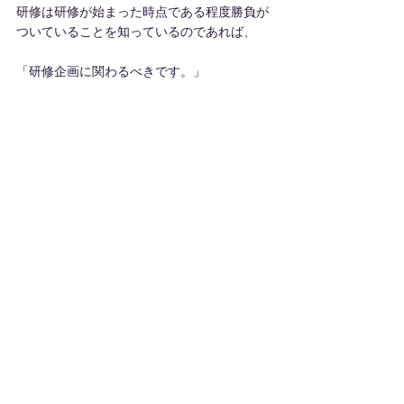
研修は研修が始まった時点である程度勝負が
ついていることを知っているのであれば、
「研修企画に関わるべきです。」
その企画とは、単に研修プログラム内容でな
く、研修前の活動に対する要求も含まれるの
です。
講師をするだけの立場から一歩進み、成果を
上げる研修のために研修企画担当者とタッグ
を組んで、仕事をしてもらう部分はしてもら
う必要があるのです。
講師と研修企画担当者が「職場で成果を上げ
る研修を」という合い言葉で、より協業する
必要があると思っています。
もちろん、この研修企画担当者には研修を売
るベンダーの営業担当も含まれます。