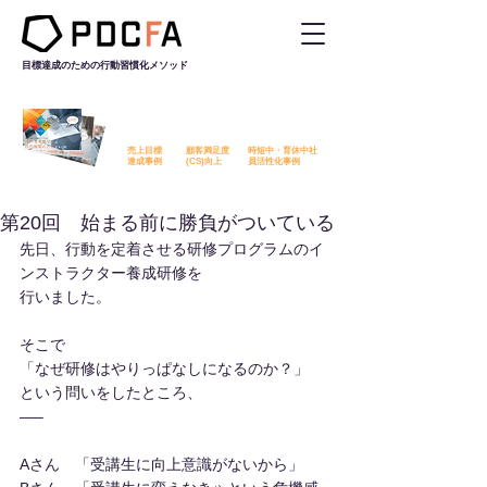
目標達成のための行動習慣化
メソッド
PDCFAを活用した改善事例を
無料でダウンロード​いただけます
売上目標
顧客満足度
時短中・育休中社
​達成事例
​(CS)向上
員活性化事例
第20回 始まる前に勝負がついている
先日、行動を定着させる研修プログラムのイ
ンストラクター養成研修を
行いました。
そこで
「なぜ研修はやりっぱなしになるのか？」
という問いをしたところ、
—–
Aさん　「受講生に向上意識がないから」