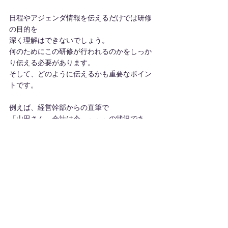
日程やアジェンダ情報を伝えるだけでは研修
の目的を
深く理解はできないでしょう。
何のためにこの研修が行われるのかをしっか
り伝える必要があります。
そして、どのように伝えるかも重要なポイン
トです。
例えば、経営幹部からの直筆で
「山田さん、会社は今、～～～の状況であ
る。
　この研修では、君に～～～を期待していま
す。」
というレターが届いたらどうでしょうか？
嬉しくてやる気満々で研修当日を迎えること
でしょう。
期待されている分だけ、もし疑問点があれ
ば、上司に聞くなど、