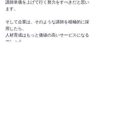
講師単価を上げて行く努力をすべきだと思い
ます。
そして企業は、そのような講師を積極的に採
用したら、
人材育成はもっと価値の高いサービスになる
でしょう。
さあ！
『人材育成担当者よ。付加価値の高い講師に
はしっかり払おう』
ミッション ▶
セミナー情報 ▶
サービス ▶
養成講座 基礎編 ▶
選ばれる理由 ▶
養成講座 実践編 ▶
事例紹介 ▶
養成講座 応用編 ▶