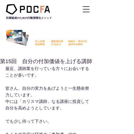
目標達成のための行動習慣化
メソッド
PDCFAを活用した改善事例を
無料でダウンロード​いただけます
売上目標
顧客満足度
時短中・育休中社
​達成事例
​(CS)向上
員活性化事例
第15回 自分の付加価値を上げる講師
最近、講師業を行っている方々にお会いする
ことが多いです。
皆さん、自分の実力をあげようと一生懸命努
力しています。
中には「カリスマ講師」なる講座に投資して
自分を高めようとしています。
でも少し待って下さい。