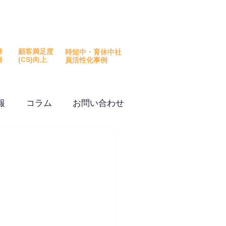
を活用した改善事例を
ウンロード​いただけます
標
顧客満足度
時短中・育休中社
例
​(CS)向上
員活性化事例
報
コラム
お問い合わせ