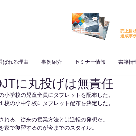
に行動変容とエビデンスを。
PDCFA
無料でダ
売上目
​達成事
選ばれる理由
事例紹介
セミナー情報
書籍情
OJTに丸投げは無責任
の小学校の児童全員にタブレットを配布した。
１校の小中学校にタブレット配布を決定した。
される。従来の授業方法とは逆転の発想だ。
を家で復習するのが今までのスタイル。